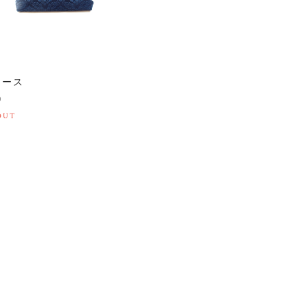
ケース
0
OUT