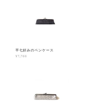
平七好みのペンケース
¥7,700