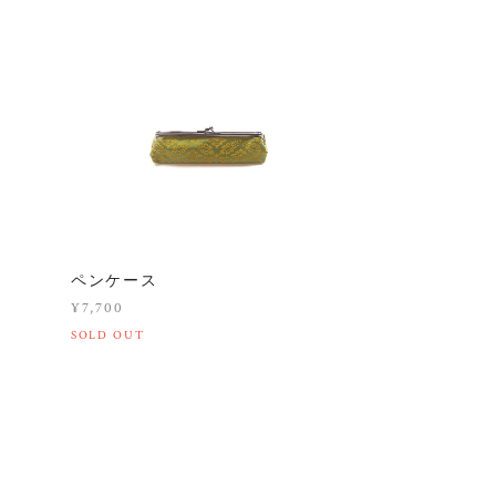
ペンケース
¥7,700
SOLD OUT