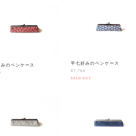
平七好みのペンケース
好みのペンケース
¥7,700
0
SOLD OUT