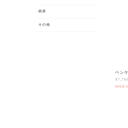
胡床
その他
ペン
¥7,70
SOLD 