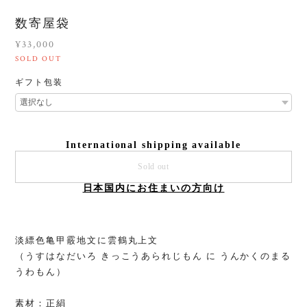
数寄屋袋
¥33,000
SOLD OUT
ギフト包装
International shipping available
Sold out
日本国内にお住まいの方向け
淡縹色亀甲霰地文に雲鶴丸上文
（うすはなだいろ きっこうあられじもん に うんかくのまる
うわもん）
素材：正絹