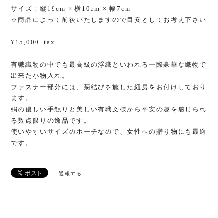
サイズ：縦19cm × 横10cm × 幅7cm
※商品によって前後いたしますので目安としてお考え下さい
¥15,000+tax
有職織物の中でも最高級の浮織といわれる一際豪華な織物で
出来た小物入れ。
ファスナー部分には、菊結びを施した紐房をお付けしており
ます。
絹の優しい手触りと美しい有職文様から平安の趣を感じられ
る数点限りの逸品です。
使いやすいサイズのポーチなので、女性への贈り物にも最適
です。
通報する