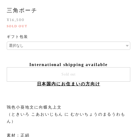
三角ポーチ
¥16,500
SOLD OUT
ギフト包装
International shipping available
Sold out
日本国内にお住まいの方向け
鴇色小葵地文に向蝶丸上文
（ときいろ こあおいじもん に むかいちょうのまるうわも
ん）
素材：正絹