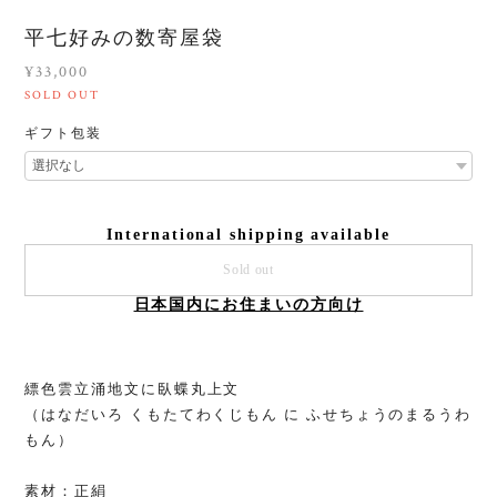
平七好みの数寄屋袋
¥33,000
SOLD OUT
ギフト包装
International shipping available
Sold out
日本国内にお住まいの方向け
縹色雲立涌地文に臥蝶丸上文
（はなだいろ くもたてわくじもん に ふせちょうのまるうわ
もん）
素材：正絹