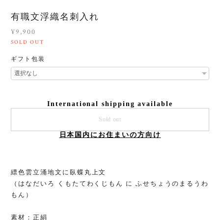
有職文浮織名刺入れ
¥9,900
SOLD OUT
ギフト包装
International shipping available
Sold out
日本国内にお住まいの方向け
縹色雲立涌地文に臥蝶丸上文
（はなだいろ くもたてわくじもん に ふせちょうのまるうわ
もん）
素材：正絹