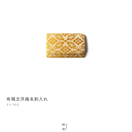
有職文浮織名刺入れ
¥9,900