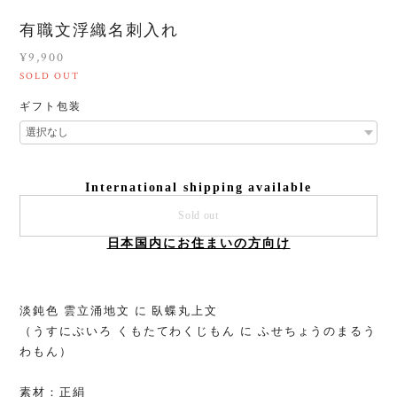
有職文浮織名刺入れ
¥9,900
SOLD OUT
ギフト包装
International shipping available
Sold out
日本国内にお住まいの方向け
淡鈍色 雲立涌地文 に 臥蝶丸上文
（うすにぶいろ くもたてわくじもん に ふせちょうのまるう
わもん）
素材：正絹