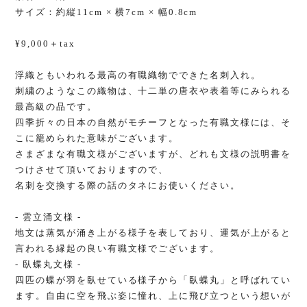
サイズ：約縦11cm × 横7cm × 幅0.8cm
¥9,000＋tax
浮織ともいわれる最高の有職織物でできた名刺入れ。
刺繍のようなこの織物は、十二単の唐衣や表着等にみられる
最高級の品です。
四季折々の日本の自然がモチーフとなった有職文様には、そ
こに籠められた意味がございます。
さまざまな有職文様がございますが、どれも文様の説明書を
つけさせて頂いておりますので、
名刺を交換する際の話のタネにお使いください。
- 雲立涌文様 -
地文は蒸気が涌き上がる様子を表しており、運気が上がると
言われる縁起の良い有職文様でございます。
- 臥蝶丸文様 -
四匹の蝶が羽を臥せている様子から「臥蝶丸」と呼ばれてい
ます。自由に空を飛ぶ姿に憧れ、上に飛び立つという想いが