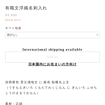
有職文浮織名刺入れ
¥9,900
SOLD OUT
ギフト包装
International shipping available
Sold out
日本国内にお住まいの方向け
淡萌黄色 雲立涌地文 に 銀色 臥蝶丸上文
（うすもえぎいろ くもたてわくじもん に ぎんいろ ふせち
ょうのまるうわもん）
素材：正絹