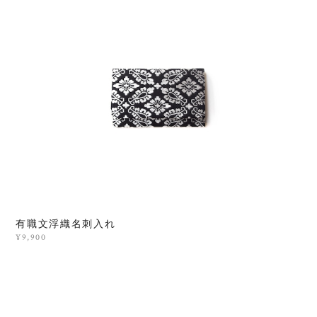
有職文浮織名刺入れ
¥9,900